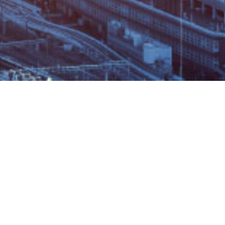
確りと見極め
活かし、
て参ります。