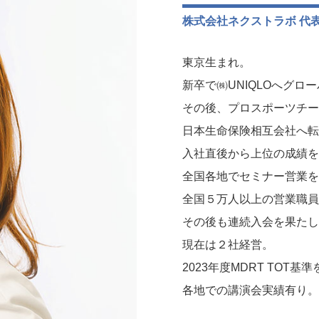
株式会社ネクストラボ 代
東京生まれ。
新卒で㈱UNIQLOへグロ
その後、プロスポーツチー
日本生命保険相互会社へ転
入社直後から上位の成績を
全国各地でセミナー営業を
全国５万人以上の営業職員
その後も連続入会を果たし、
現在は２社経営。
2023年度MDRT TOT基
各地での講演会実績有り。